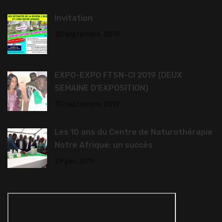
Invitation
30 septembre, 2019
EXPO-EXPO FTSN-CI 2019 (DEUX
SEMAINE D’EXPOSITION)
30 septembre, 2019
Les 10 ans du Centre de Naturothérapie
Notre Afrique: un succès
29 juin, 2019