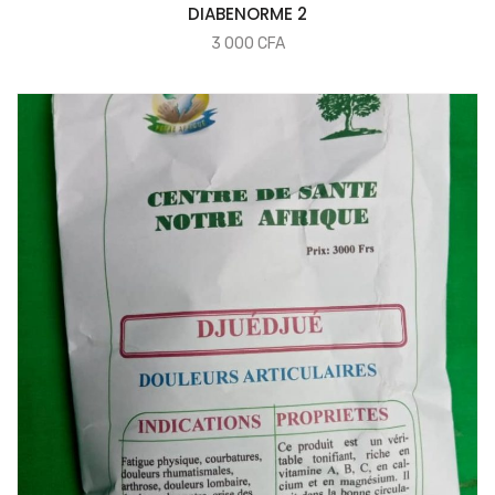
COMMANDER
DIABENORME 2
3 000
CFA