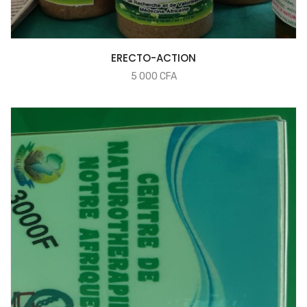
COMMANDER
ERECTO-ACTION
5 000
CFA