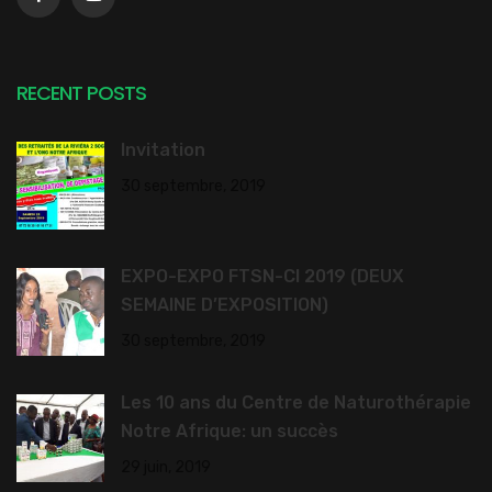
RECENT POSTS
Invitation
30 septembre, 2019
EXPO-EXPO FTSN-CI 2019 (DEUX
SEMAINE D’EXPOSITION)
30 septembre, 2019
Les 10 ans du Centre de Naturothérapie
Notre Afrique: un succès
29 juin, 2019