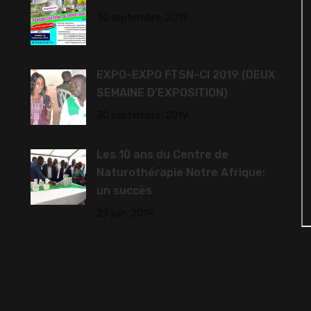
30 septembre, 2019
EXPO-EXPO FTSN-CI 2019 (DEUX
SEMAINE D’EXPOSITION)
30 septembre, 2019
Les 10 ans du Centre de
Naturothérapie Notre Afrique:
un succès
29 juin, 2019