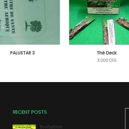
COMMANDER
COMMANDER
PALUSTAR 3
Thé Deck
3 000
CFA
RECENT POSTS
Invitation