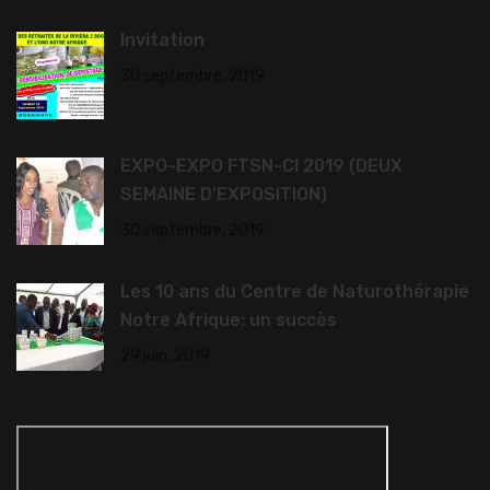
Invitation
30 septembre, 2019
EXPO-EXPO FTSN-CI 2019 (DEUX
SEMAINE D’EXPOSITION)
30 septembre, 2019
Les 10 ans du Centre de Naturothérapie
Notre Afrique: un succès
29 juin, 2019