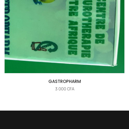
COMMANDER
GASTROPHARM
3 000
CFA