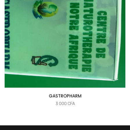
COMMANDER
GASTROPHARM
3 000
CFA