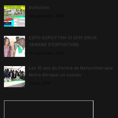
Invitation
30 septembre, 2019
EXPO-EXPO FTSN-CI 2019 (DEUX
SEMAINE D’EXPOSITION)
30 septembre, 2019
Les 10 ans du Centre de Naturothérapie
Notre Afrique: un succès
29 juin, 2019